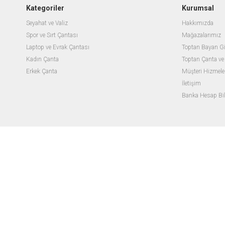
Kategoriler
Kurumsal
Seyahat ve Valiz
Hakkımızda
Spor ve Sırt Çantası
Mağazalarımız
Laptop ve Evrak Çantası
Toptan Bayan G
Kadın Çanta
Toptan Çanta ve 
Erkek Çanta
Müşteri Hizmele
İletişim
Banka Hesap Bilg