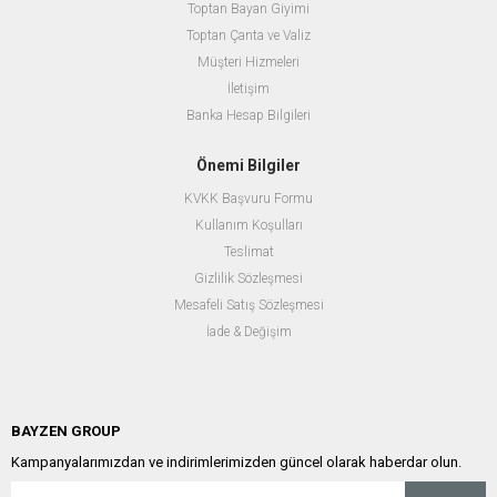
Toptan Bayan Giyimi
Toptan Çanta ve Valiz
Müşteri Hizmeleri
İletişim
Banka Hesap Bilgileri
Önemi Bilgiler
KVKK Başvuru Formu
Kullanım Koşulları
Teslimat
Gizlilik Sözleşmesi
Mesafeli Satış Sözleşmesi
İade & Değişim
BAYZEN GROUP
Kampanyalarımızdan ve indirimlerimizden güncel olarak haberdar olun.